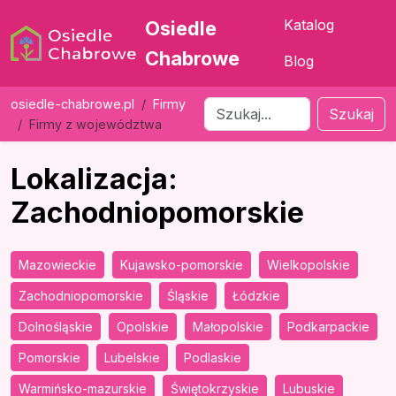
Katalog
Osiedle
Chabrowe
Blog
osiedle-chabrowe.pl
Firmy
Szukaj
Firmy z województwa
Lokalizacja:
Zachodniopomorskie
Mazowieckie
Kujawsko-pomorskie
Wielkopolskie
Zachodniopomorskie
Śląskie
Łódzkie
Dolnośląskie
Opolskie
Małopolskie
Podkarpackie
Pomorskie
Lubelskie
Podlaskie
Warmińsko-mazurskie
Świętokrzyskie
Lubuskie