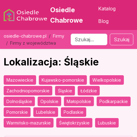
Katalog
Osiedle
Chabrowe
Blog
osiedle-chabrowe.pl
Firmy
Szukaj
Firmy z województwa
Lokalizacja: Śląskie
Mazowieckie
Kujawsko-pomorskie
Wielkopolskie
Zachodniopomorskie
Śląskie
Łódzkie
Dolnośląskie
Opolskie
Małopolskie
Podkarpackie
Pomorskie
Lubelskie
Podlaskie
Warmińsko-mazurskie
Świętokrzyskie
Lubuskie