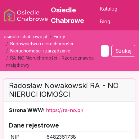
Katalog
Osiedle
Chabrowe
Blog
osiedle-chabrowe.pl
Firmy
Budownictwo i nieruchomości
Szukaj
Nieruchomości i zarządzanie
RA-NO Nieruchomości - Rzeczoznawca
majątkowy
Radosław Nowakowski RA - NO
NIERUCHOMOŚCI
Strona WWW:
https://ra-no.pl/
Dane rejestrowe
NIP
6482361738