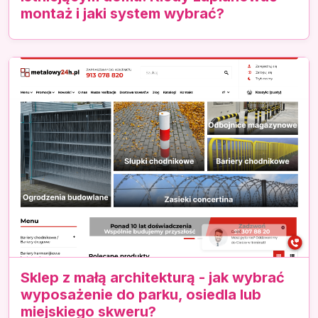
montaż i jaki system wybrać?
Sklep z małą architekturą - jak wybrać
wyposażenie do parku, osiedla lub
miejskiego skweru?