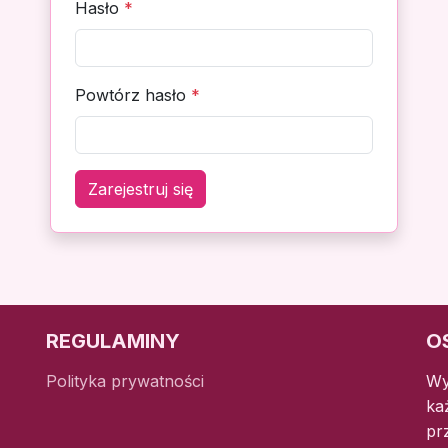
Hasło
*
Powtórz hasło
*
Zarejestruj się
REGULAMINY
O
Polityka prywatności
Wy
ka
pr