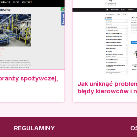
 branży spożywczej,
Jak uniknąć proble
błędy kierowców i 
REGULAMINY
O