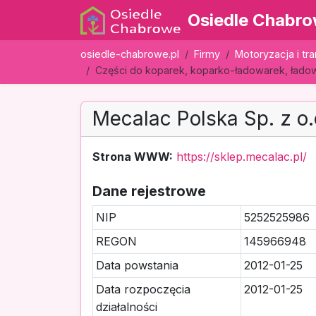
Osiedle Chabr
osiedle-chabrowe.pl
Firmy
Motoryzacja i tr
Części do koparek, koparko-ładowarek, ładow
Mecalac Polska Sp. z o.
Strona WWW:
https://sklep.mecalac.pl/
Dane rejestrowe
NIP
5252525986
REGON
145966948
Data powstania
2012-01-25
Data rozpoczęcia
2012-01-25
działalności