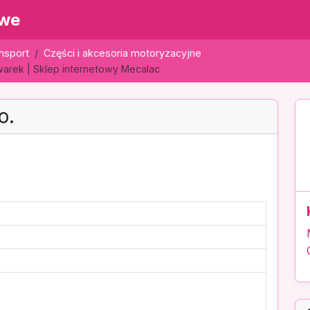
owe
ansport
Części i akcesoria motoryzacyjne
arek | Sklep internetowy Mecalac
o.