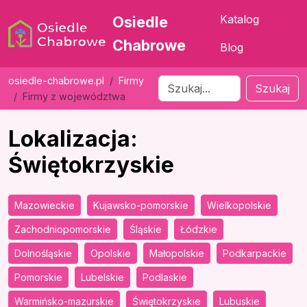
Katalog
Osiedle
Chabrowe
Blog
osiedle-chabrowe.pl
Firmy
Szukaj
Firmy z województwa
Lokalizacja:
Świętokrzyskie
Mazowieckie
Kujawsko-pomorskie
Wielkopolskie
Zachodniopomorskie
Śląskie
Łódzkie
Dolnośląskie
Opolskie
Małopolskie
Podkarpackie
Pomorskie
Lubelskie
Podlaskie
Warmińsko-mazurskie
Świętokrzyskie
Lubuskie