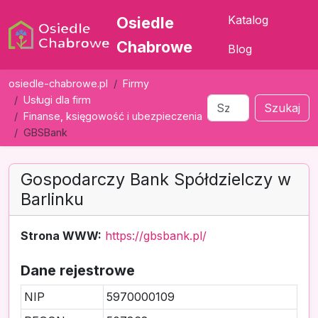
Katalog
Osiedle
Chabrowe
Blog
osiedle-chabrowe.pl
Firmy
Usługi dla firm
Szukaj
Finanse, księgowość i ubezpieczenia
GBSBank
Gospodarczy Bank Spółdzielczy w
Barlinku
Strona WWW:
https://gbsbank.pl/
Dane rejestrowe
NIP
5970000109