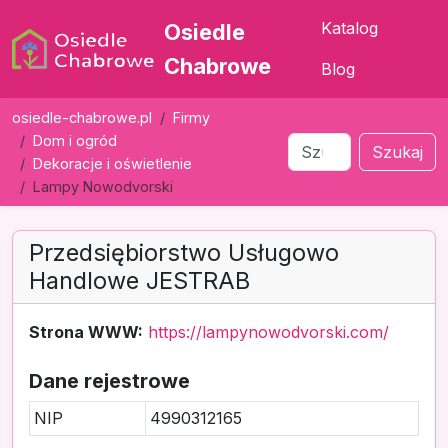
Katalog
Osiedle
Chabrowe
Blog
osiedle-chabrowe.pl
Firmy
Dom i ogród
Szukaj
Dekoracje i oświetlenie
Lampy Nowodvorski
Przedsiębiorstwo Usługowo
Handlowe JESTRAB
Strona WWW:
https://lampynowodvorski.com/
Dane rejestrowe
NIP
4990312165