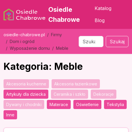
Katalog
Osiedle
Chabrowe
Blog
osiedle-chabrowe.pl
Firmy
Szukaj
Dom i ogród
Wyposażenie domu
Meble
Kategoria: Meble
Akcesoria kuchenne
Akcesoria łazienkowe
Artykuły dla dziecka
Ceramika i szkło
Dekoracje
Dywany i chodniki
Materace
Oświetlenie
Tekstylia
Inne