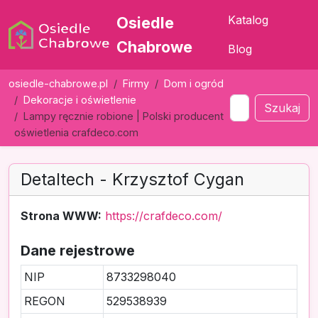
Katalog
Osiedle
Chabrowe
Blog
osiedle-chabrowe.pl
Firmy
Dom i ogród
Dekoracje i oświetlenie
Szukaj
Lampy ręcznie robione | Polski producent
oświetlenia crafdeco.com
Detaltech - Krzysztof Cygan
Strona WWW:
https://crafdeco.com/
Dane rejestrowe
NIP
8733298040
REGON
529538939