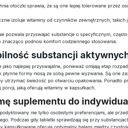
hnia otoczki sprawia, że są one lepiej tolerowane przez
nie izoluje witaminy od czynników zewnętrznych, takich ja
ie pozwala przyswajać substancje o specyficznym, często
 co znacząco podnosi komfort codziennego stosowania.
bilność substancji aktywnyc
 jako najlepiej przyswajalne, ponieważ omijają etap rozpa
ak płynne formy niosą ze sobą pewne wyzwania. Są one zaz
y utrzymać świeżość po otwarciu opakowania. Ponadto p
 porcji, jaką oferują witaminy w kapsułkach.
mę suplementu do indywidua
dyktowany nie tylko osobistymi preferencjami, ale przede 
go. Podczas gdy tabletki sprawdzają się przy substancj
y kapsułkowane oferują optymalny balans między czystośc