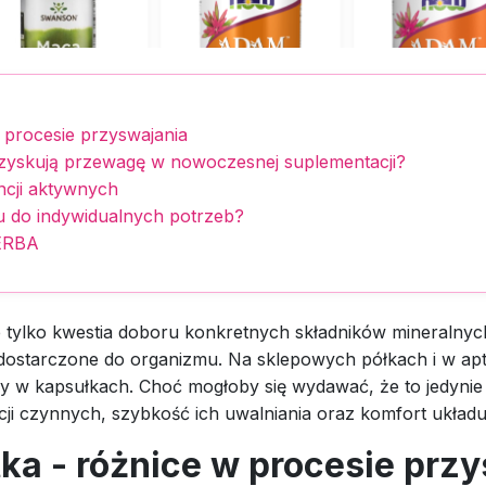
 procesie przyswajania
zyskują przewagę w nowoczesnej suplementacji?
ncji aktywnych
 do indywidualnych potrzeb?
HERBA
e tylko kwestia doboru konkretnych składników mineralnych
 dostarczone do organizmu. Na sklepowych półkach i w apte
ny w kapsułkach. Choć mogłoby się wydawać, że to jedyni
cji czynnych, szybkość ich uwalniania oraz komfort ukła
ka - różnice w procesie prz