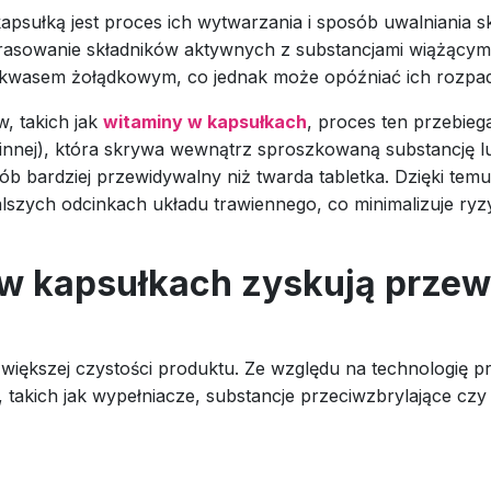
kapsułką jest proces ich wytwarzania i sposób uwalniani
prasowanie składników aktywnych z substancjami wiążący
 kwasem żołądkowym, co jednak może opóźniać ich rozpad
 takich jak
witaminy w kapsułkach
, proces ten przebieg
oślinnej), która skrywa wewnątrz sproszkowaną substancję l
sób bardziej przewidywalny niż twarda tabletka. Dzięki tem
lszych odcinkach układu trawiennego, co minimalizuje ryzy
 w kapsułkach zyskują prze
iększej czystości produktu. Ze względu na technologię p
, takich jak wypełniacze, substancje przeciwzbrylające czy