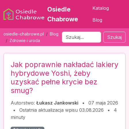
Katalog
Osiedle
Chabrowe
Blog
osiedle-chabrowe.pl
Blog
Szukaj
Zdrowie i uroda
Jak poprawnie nakładać lakiery
hybrydowe Yoshi, żeby
uzyskać pełne krycie bez
smug?
Autorstwo:
Łukasz Jankowski
•
07 maja 2026
•
Ostatnia aktualizacja wpisu 03.08.2026
•
4
minuty