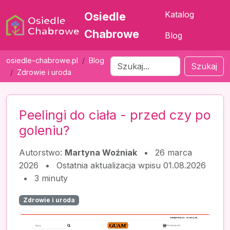
Katalog
Osiedle
Chabrowe
Blog
osiedle-chabrowe.pl
Blog
Szukaj
Zdrowie i uroda
Peelingi do ciała - przed czy po
goleniu?
Autorstwo:
Martyna Woźniak
•
26 marca
2026
•
Ostatnia aktualizacja wpisu 01.08.2026
•
3 minuty
Zdrowie i uroda