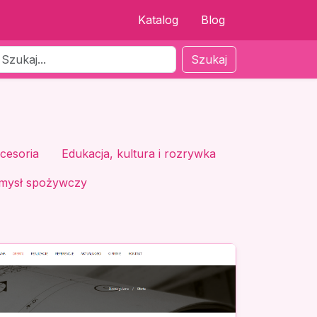
Katalog
Blog
Szukaj
cesoria
Edukacja, kultura i rozrywka
mysł spożywczy