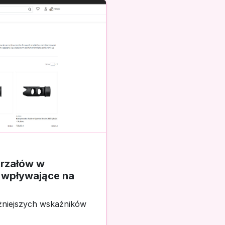
trzałów w
y wpływające na
ażniejszych wskaźników