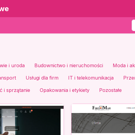
owe
wie i uroda
Budownictwo i nieruchomości
Moda i ak
ansport
Usługi dla firm
IT i telekomunikacja
Prze
 i sprzątanie
Opakowania i etykiety
Pozostałe