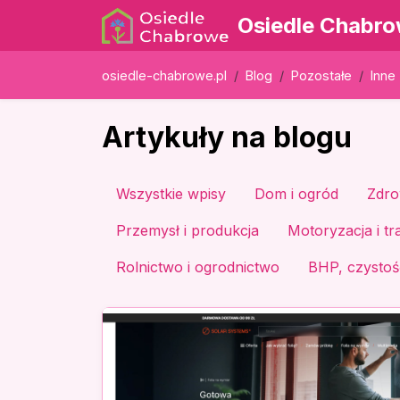
Osiedle Chabr
osiedle-chabrowe.pl
Blog
Pozostałe
Inne
Artykuły na blogu
Wszystkie wpisy
Dom i ogród
Zdro
Przemysł i produkcja
Motoryzacja i tr
Rolnictwo i ogrodnictwo
BHP, czystość