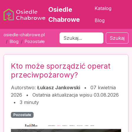
Katalog
Osiedle
Chabrowe
Blog
osiedle-chabrowe.pl
Szukaj
Blog
Pozostałe
Kto może sporządzić operat
przeciwpożarowy?
Autorstwo:
Łukasz Jankowski
•
07 kwietnia
2026
•
Ostatnia aktualizacja wpisu 03.08.2026
•
3 minuty
Pozostałe