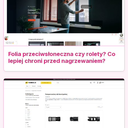
Folia przeciwsłoneczna czy rolety? Co
lepiej chroni przed nagrzewaniem?