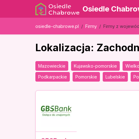
Osiedle Chabr
osiedle-chabrowe.pl
Firmy
Firmy z wojewó
Lokalizacja: Zachod
Mazowieckie
Kujawsko-pomorskie
Wielko
Podkarpackie
Pomorskie
Lubelskie
Po