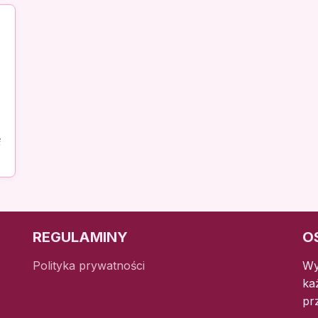
ę
REGULAMINY
O
Polityka prywatności
Wy
ka
pr