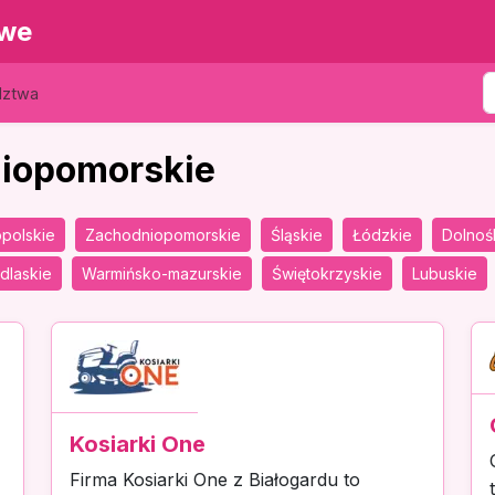
owe
dztwa
niopomorskie
polskie
Zachodniopomorskie
Śląskie
Łódzkie
Dolnoś
dlaskie
Warmińsko-mazurskie
Świętokrzyskie
Lubuskie
Kosiarki One
Firma Kosiarki One z Białogardu to