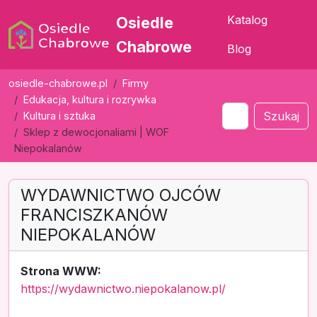
Katalog
Osiedle
Chabrowe
Blog
osiedle-chabrowe.pl
Firmy
Edukacja, kultura i rozrywka
Szukaj
Kultura i sztuka
Sklep z dewocjonaliami | WOF
Niepokalanów
WYDAWNICTWO OJCÓW
FRANCISZKANÓW
NIEPOKALANÓW
Strona WWW:
https://wydawnictwo.niepokalanow.pl/