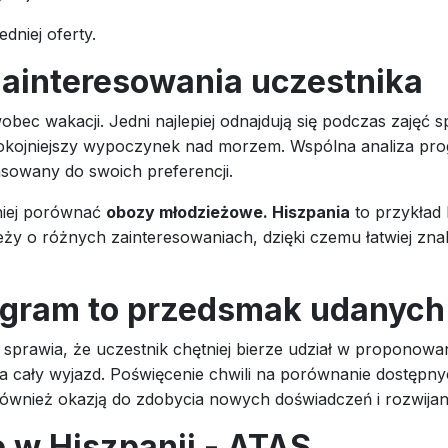
dniej oferty.
ainteresowania uczestnika
bec wakacji. Jedni najlepiej odnajdują się podczas zajęć s
pokojniejszy wypoczynek nad morzem. Wspólna analiza pro
pasowany do swoich preferencji.
niej porównać
obozy młodzieżowe. Hiszpania
to przykład 
 o różnych zainteresowaniach, dzięki czemu łatwiej znal
ogram to przedsmak udanych
rawia, że uczestnik chętniej bierze udział w proponowany
na cały wyjazd. Poświęcenie chwili na porównanie dostępny
ównież okazją do zdobycia nowych doświadczeń i rozwijani
 w Hiszpanii - ATAS