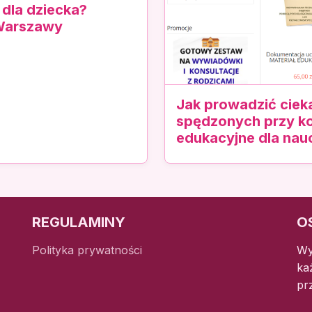
 dla dziecka?
 Warszawy
Jak prowadzić ciek
spędzonych przy k
edukacyjne dla nauc
REGULAMINY
O
Polityka prywatności
Wy
ka
pr