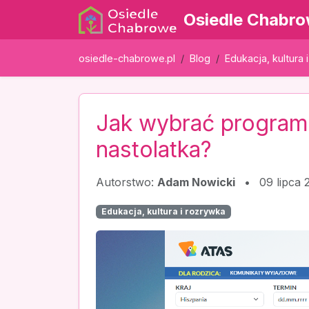
Osiedle Chabr
osiedle-chabrowe.pl
Blog
Edukacja, kultura 
Jak wybrać program
nastolatka?
Autorstwo:
Adam Nowicki
•
09 lipca 
Edukacja, kultura i rozrywka