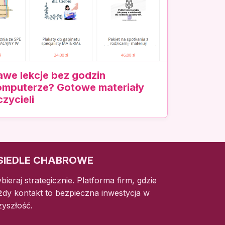
awe lekcje bez godzin
omputerze? Gotowe materiały
zycieli
SIEDLE CHABROWE
bieraj strategicznie. Platforma firm, gdzie
żdy kontakt to bezpieczna inwestycja w
zyszłość.