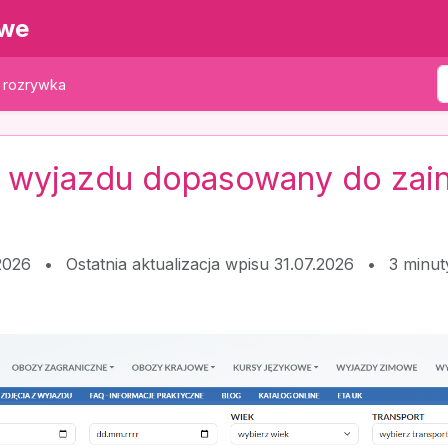
owe
i rozrywka
 wyjazdu dopasowany do zai
2026
•
Ostatnia aktualizacja wpisu 31.07.2026
•
3 minut