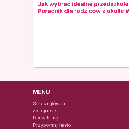
Jak wybrać idealne przedszkole
Poradnik dla rodziców z okolic
MENU
Strona główna
Zaloguj się
Dodaj firmę
Przypomnij hasło