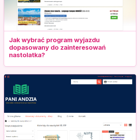
Jak wybrać program wyjazdu
dopasowany do zainteresowań
nastolatka?