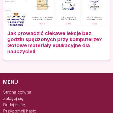
Jak prowadzić ciekawe lekcje bez
godzin spędzonych przy komputerze?
Gotowe materiały edukacyjne dla
nauczycieli
MENU
Strona główna
Zaloguj się
Dodaj firmę
Przypomnij hasło