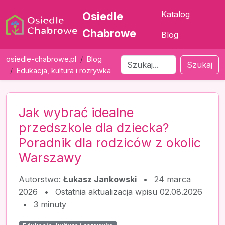
Katalog
Osiedle
Chabrowe
Blog
osiedle-chabrowe.pl
Blog
Szukaj
Edukacja, kultura i rozrywka
Jak wybrać idealne
przedszkole dla dziecka?
Poradnik dla rodziców z okolic
Warszawy
Autorstwo:
Łukasz Jankowski
•
24 marca
2026
•
Ostatnia aktualizacja wpisu 02.08.2026
•
3 minuty