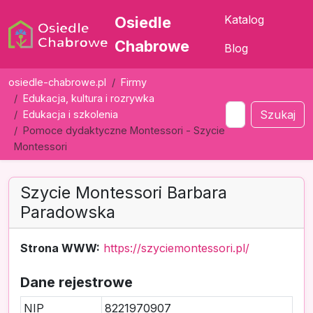
Katalog
Osiedle
Chabrowe
Blog
osiedle-chabrowe.pl
Firmy
Edukacja, kultura i rozrywka
Szukaj
Edukacja i szkolenia
Pomoce dydaktyczne Montessori - Szycie
Montessori
Szycie Montessori Barbara
Paradowska
Strona WWW:
https://szyciemontessori.pl/
Dane rejestrowe
NIP
8221970907