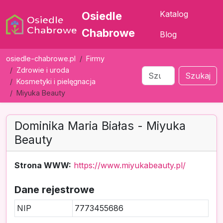
Katalog
Osiedle
Chabrowe
Blog
osiedle-chabrowe.pl
Firmy
Zdrowie i uroda
Szukaj
Kosmetyki i pielęgnacja
Miyuka Beauty
Dominika Maria Białas - Miyuka
Beauty
Strona WWW:
https://www.miyukabeauty.pl/
Dane rejestrowe
NIP
7773455686