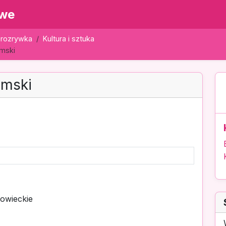
owe
i rozrywka
Kultura i sztuka
omski
omski
owieckie