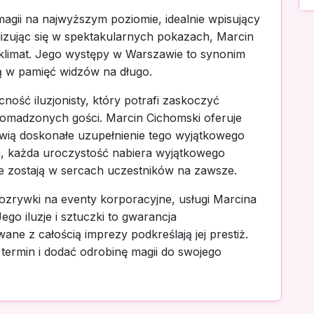
magii na najwyższym poziomie, idealnie wpisujący
alizując się w spektakularnych pokazach, Marcin
 klimat. Jego występy w Warszawie to synonim
ją w pamięć widzów na długo.
ość iluzjonisty, który potrafi zaskoczyć
romadzonych gości. Marcin Cichomski oferuje
wią doskonałe uzupełnienie tego wyjątkowego
niu, każda uroczystość nabiera wyjątkowego
e zostają w sercach uczestników na zawsze.
rozrywki na eventy korporacyjne, usługi Marcina
o iluzje i sztuczki to gwarancja
ne z całością imprezy podkreślają jej prestiż.
 termin i dodać odrobinę magii do swojego