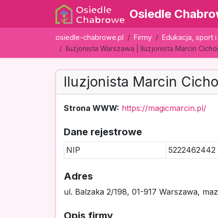
Osiedle Chabr
osiedle-chabrowe.pl
Firmy
Edukacja, sport 
Iluzjonista Warszawa | Iluzjonista Marcin Cich
Iluzjonista Marcin Cich
Strona WWW:
https://magicmarcin.pl/
Dane rejestrowe
NIP
5222462442
Adres
ul. Balzaka 2/198, 01-917 Warszawa, maz
Opis firmy