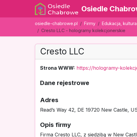
Osiedle Chabr
osiedle-chabrowe.pl
Firmy
Edukacja, kultura
Cresto LLC - hologramy kolekcjonerskie
Cresto LLC
Strona WWW:
https://hologramy-kolekc
Dane rejestrowe
Adres
Read’s Way 42, DE 19720 New Castle, USA
Opis firmy
Firma Cresto LLC, z siedzibą w New Castl