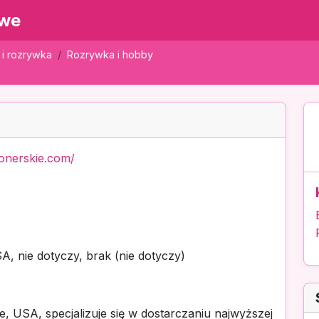
owe
 i rozrywka
Rozrywka i hobby
jonerskie.com/
, nie dotyczy, brak (nie dotyczy)
e, USA, specjalizuje się w dostarczaniu najwyższej