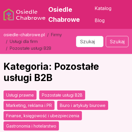
Katalog
Osiedle
Chabrowe
Blog
osiedle-chabrowe.pl
Firmy
Szukaj
Usługi dla firm
Pozostałe usługi B2B
Kategoria: Pozostałe
usługi B2B
Usługi prawne
Pozostałe usługi B2B
Marketing, reklama i PR
Biuro i artykuły biurowe
Finanse, księgowość i ubezpieczenia
Gastronomia i hotelarstwo