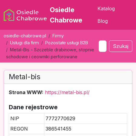
Katalog
Osiedle
Chabrowe
Blog
osiedle-chabrowe.pl
Firmy
Usługi dla firm
Pozostałe usługi B2B
Szukaj
Metal-Bis - Szczeble drabinowe, stopnie
schodowe i ceowniki perforowane
Metal-bis
Strona WWW:
https://metal-bis.pl/
Dane rejestrowe
NIP
7772770629
REGON
386541455