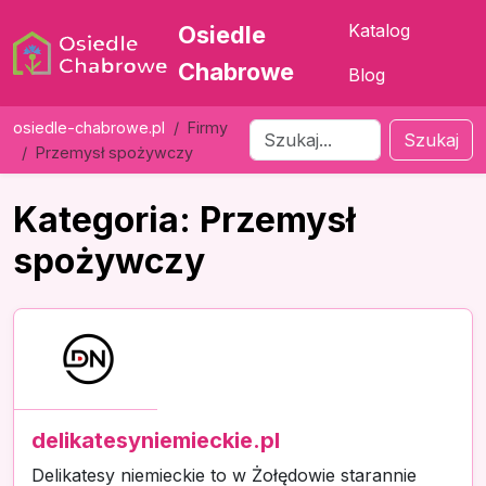
Katalog
Osiedle
Chabrowe
Blog
osiedle-chabrowe.pl
Firmy
Szukaj
Przemysł spożywczy
Kategoria: Przemysł
spożywczy
delikatesyniemieckie.pl
Delikatesy niemieckie to w Żołędowie starannie