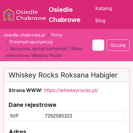
Katalog
Osiedle
Chabrowe
Blog
osiedle-chabrowe.pl
Firmy
Przemysł spożywczy
Szukaj
Akcesoria, sprzęt barmański | Sklep
internetowy Whiskey Rocks
Whiskey Rocks Roksana Habigier
Strona WWW:
https://whiskeyrocks.pl/
Dane rejestrowe
NIP
7292585323
Adres