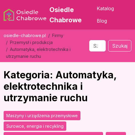
Katalog
Osiedle
Chabrowe
Blog
osiedle-chabrowe.pl
Firmy
Przemysł i produkcja
Szukaj
Automatyka, elektrotechnika i
utrzymanie ruchu
Kategoria: Automatyka,
elektrotechnika i
utrzymanie ruchu
Maszyny i urządzenia przemysłowe
Surowce, energia i recykling