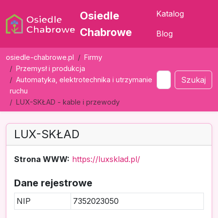
Katalog
Osiedle
Chabrowe
Blog
osiedle-chabrowe.pl
Firmy
Przemysł i produkcja
Szukaj
Automatyka, elektrotechnika i utrzymanie
ruchu
LUX-SKŁAD - kable i przewody
LUX-SKŁAD
Strona WWW:
https://luxsklad.pl/
Dane rejestrowe
NIP
7352023050