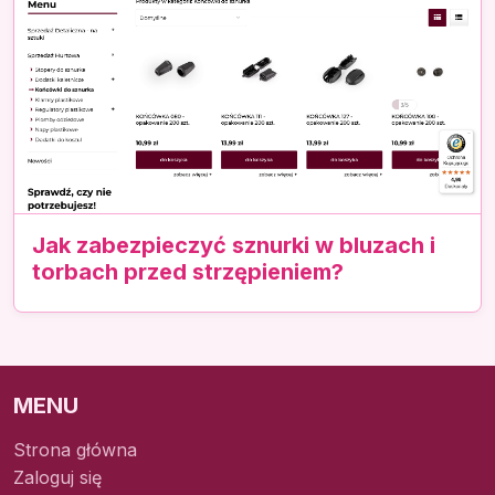
Jak zabezpieczyć sznurki w bluzach i
torbach przed strzępieniem?
MENU
Strona główna
Zaloguj się