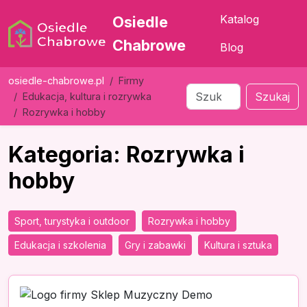
Katalog
Osiedle
Chabrowe
Blog
osiedle-chabrowe.pl
Firmy
Szukaj
Edukacja, kultura i rozrywka
Rozrywka i hobby
Kategoria: Rozrywka i
hobby
Sport, turystyka i outdoor
Rozrywka i hobby
Edukacja i szkolenia
Gry i zabawki
Kultura i sztuka