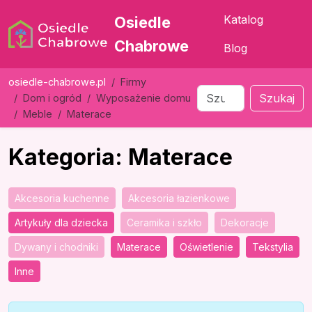
Katalog
Osiedle
Chabrowe
Blog
osiedle-chabrowe.pl
Firmy
Szukaj
Dom i ogród
Wyposażenie domu
Meble
Materace
Kategoria: Materace
Akcesoria kuchenne
Akcesoria łazienkowe
Artykuły dla dziecka
Ceramika i szkło
Dekoracje
Dywany i chodniki
Materace
Oświetlenie
Tekstylia
Inne