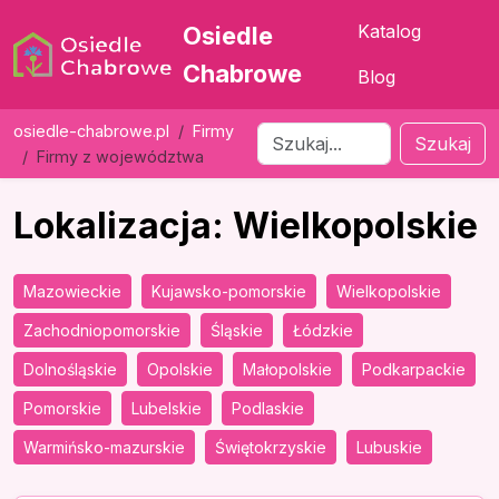
Katalog
Osiedle
Chabrowe
Blog
osiedle-chabrowe.pl
Firmy
Szukaj
Firmy z województwa
Lokalizacja: Wielkopolskie
Mazowieckie
Kujawsko-pomorskie
Wielkopolskie
Zachodniopomorskie
Śląskie
Łódzkie
Dolnośląskie
Opolskie
Małopolskie
Podkarpackie
Pomorskie
Lubelskie
Podlaskie
Warmińsko-mazurskie
Świętokrzyskie
Lubuskie