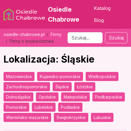
Katalog
Osiedle
Chabrowe
Blog
osiedle-chabrowe.pl
Firmy
Szukaj
Firmy z województwa
Lokalizacja: Śląskie
Mazowieckie
Kujawsko-pomorskie
Wielkopolskie
Zachodniopomorskie
Śląskie
Łódzkie
Dolnośląskie
Opolskie
Małopolskie
Podkarpackie
Pomorskie
Lubelskie
Podlaskie
Warmińsko-mazurskie
Świętokrzyskie
Lubuskie