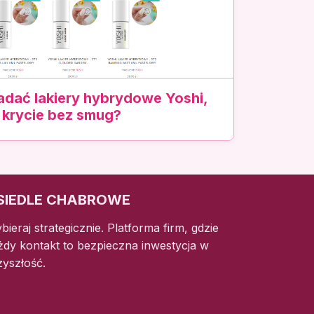
adać lakiery hybrydowe Yoshi,
 krycie bez smug?
SIEDLE CHABROWE
bieraj strategicznie. Platforma firm, gdzie
żdy kontakt to bezpieczna inwestycja w
zyszłość.