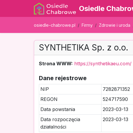
Osiedle Chabr
osiedle-chabrowe.pl
Firmy
Zdrowie i uroda
SYNTHETIKA Sp. z o.o.
Strona WWW:
https://synthetikaeu.com/
Dane rejestrowe
NIP
7282871352
REGON
524717590
Data powstania
2023-03-13
Data rozpoczęcia
2023-03-13
działalności