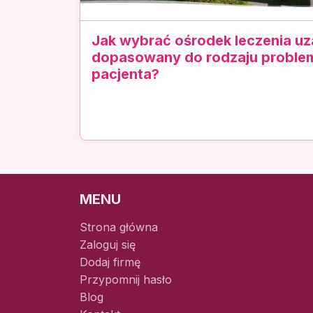
Jak wybrać ośrodek leczenia uz
dopasowany do rodzaju problem
pacjenta?
MENU
Strona główna
Zaloguj się
Dodaj firmę
Przypomnij hasło
Blog