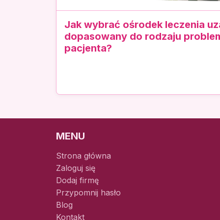
Jak wybrać ośrodek leczenia uz
dopasowany do rodzaju problem
pacjenta?
MENU
Strona główna
Zaloguj się
Dodaj firmę
Przypomnij hasło
Blog
Kontakt