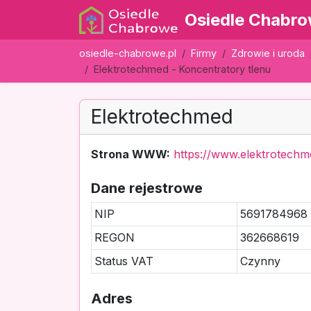
Osiedle Chabr
osiedle-chabrowe.pl
Firmy
Zdrowie i uroda
Elektrotechmed - Koncentratory tlenu
Elektrotechmed
Strona WWW:
https://www.elektrotech
Dane rejestrowe
NIP
5691784968
REGON
362668619
Status VAT
Czynny
Adres