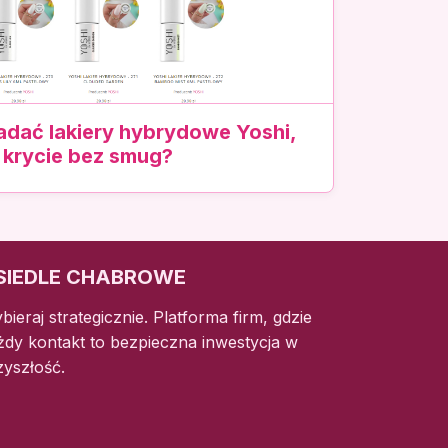
adać lakiery hybrydowe Yoshi,
 krycie bez smug?
SIEDLE CHABROWE
bieraj strategicznie. Platforma firm, gdzie
żdy kontakt to bezpieczna inwestycja w
zyszłość.