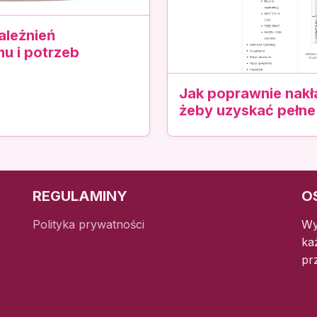
ależnień
u i potrzeb
Jak poprawnie nakł
żeby uzyskać pełne
REGULAMINY
O
Polityka prywatności
Wy
ka
pr