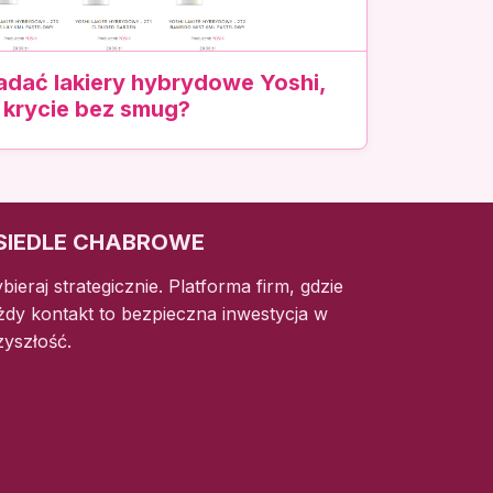
adać lakiery hybrydowe Yoshi,
 krycie bez smug?
SIEDLE CHABROWE
bieraj strategicznie. Platforma firm, gdzie
żdy kontakt to bezpieczna inwestycja w
zyszłość.