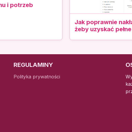
u i potrzeb
Jak poprawnie nakł
żeby uzyskać pełne
REGULAMINY
O
Polityka prywatności
Wy
ka
pr