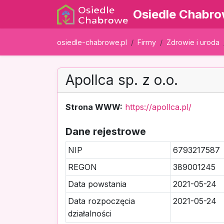
Osiedle Chabr
osiedle-chabrowe.pl
Firmy
Zdrowie i uroda
Apollca sp. z o.o.
Strona WWW:
https://apollca.pl/
Dane rejestrowe
NIP
6793217587
REGON
389001245
Data powstania
2021-05-24
Data rozpoczęcia
2021-05-24
działalności