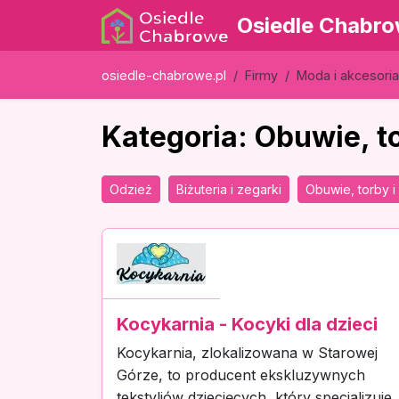
Osiedle Chabr
osiedle-chabrowe.pl
Firmy
Moda i akcesoria
Kategoria: Obuwie, to
Odzież
Biżuteria i zegarki
Obuwie, torby i 
Kocykarnia - Kocyki dla dzieci
Kocykarnia, zlokalizowana w Starowej
Górze, to producent ekskluzywnych
tekstyliów dziecięcych, który specjalizuje