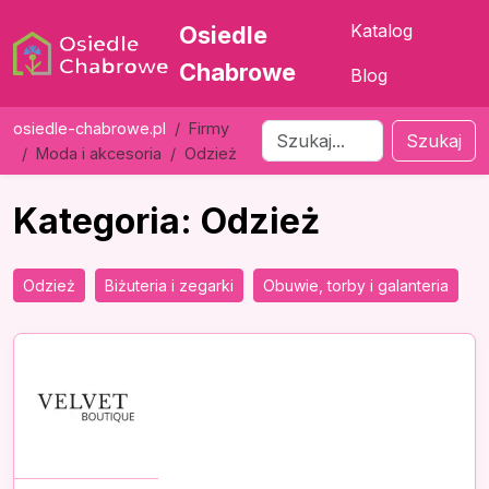
Katalog
Osiedle
Chabrowe
Blog
osiedle-chabrowe.pl
Firmy
Szukaj
Moda i akcesoria
Odzież
Kategoria: Odzież
Odzież
Biżuteria i zegarki
Obuwie, torby i galanteria