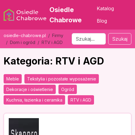
Katalog
Osiedle
Chabrowe
Blog
osiedle-chabrowe.pl
Firmy
Szukaj
Dom i ogród
RTV i AGD
Kategoria: RTV i AGD
Meble
Tekstylia i pozostałe wyposażenie
Dekoracje i oświetlenie
Ogród
Kuchnia, łazienka i ceramika
RTV i AGD