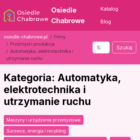
Katalog
Osiedle
Chabrowe
Blog
osiedle-chabrowe.pl
Firmy
Przemysł i produkcja
Szukaj
Automatyka, elektrotechnika i
utrzymanie ruchu
Kategoria: Automatyka,
elektrotechnika i
utrzymanie ruchu
Maszyny i urządzenia przemysłowe
Surowce, energia i recykling