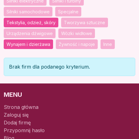
Silniki elektryczne
Silniki i turbiny
Silniki samochodowe
Specjalne
Tekstylia, odzież, skóry
Tworzywa sztuczne
Urządzenia dźwigowe
Wózki widłowe
Wynajem i dzierżawa
Żywność i napoje
Inne
Brak firm dla podanego kryterium.
MENU
Strona główna
Zaloguj się
Dodaj firmę
Przypomnij hasło
Blog