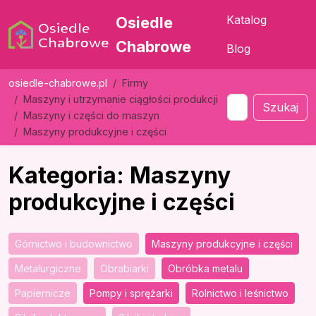
Katalog
Osiedle
Chabrowe
Blog
osiedle-chabrowe.pl
Firmy
Maszyny i utrzymanie ciągłości produkcji
Szukaj
Maszyny i części do maszyn
Maszyny produkcyjne i części
Kategoria: Maszyny
produkcyjne i części
Górnictwo i budownictwo
Maszyny produkcyjne i części
Metalurgiczne
Obrabiarki
Obróbka metalu
Papiernicze
Pompy i sprężarki
Rolnictwo i leśnictwo