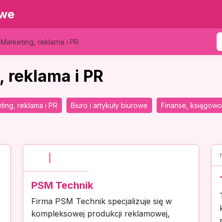
owe
Marketing, reklama i PR
, reklama i PR
ting, reklama i PR
Biuro i artykuły biurowe
Finanse, księgowo
PSM Technik
Firma PSM Technik specjalizuje się w
kompleksowej produkcji reklamowej,