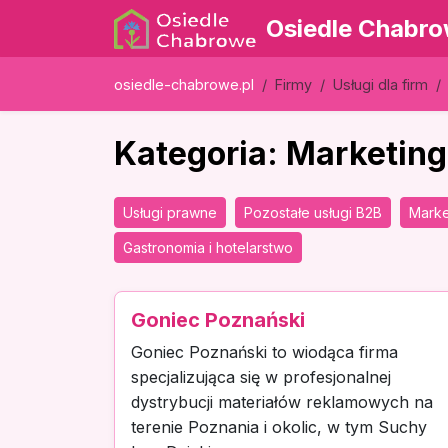
Osiedle Chabr
osiedle-chabrowe.pl
Firmy
Usługi dla firm
Kategoria: Marketing
Usługi prawne
Pozostałe usługi B2B
Marke
Gastronomia i hotelarstwo
Goniec Poznański
Goniec Poznański to wiodąca firma
specjalizująca się w profesjonalnej
dystrybucji materiałów reklamowych na
terenie Poznania i okolic, w tym Suchy