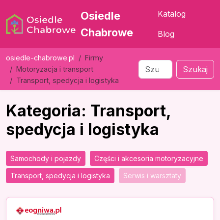
Katalog
Osiedle
Chabrowe
Blog
osiedle-chabrowe.pl
Firmy
Szukaj
Motoryzacja i transport
Transport, spedycja i logistyka
Kategoria: Transport,
spedycja i logistyka
Samochody i pojazdy
Części i akcesoria motoryzacyjne
Transport, spedycja i logistyka
Serwis i warsztaty