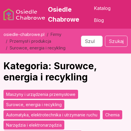
Katalog
Osiedle
Chabrowe
Blog
osiedle-chabrowe.pl
Firmy
Szukaj
Przemysł i produkcja
Surowce, energia i recykling
Kategoria: Surowce,
energia i recykling
Maszyny i urządzenia przemysłowe
Surowce, energia i recykling
Automatyka, elektrotechnika i utrzymanie ruchu
Chemia
Narzędzia i elektronarzędzia