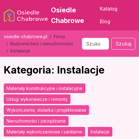
Katalog
Osiedle
Chabrowe
Blog
osiedle-chabrowe.pl
Firmy
Szukaj
Budownictwo i nieruchomości
Instalacje
Kategoria: Instalacje
Materiały konstrukcyjne i instalacyjne
Usługi wykonawcze i remonty
Wykończenia, stolarka i projektowanie
Nieruchomości i zarządzanie
Materiały wykończeniowe i sanitarne
Instalacje