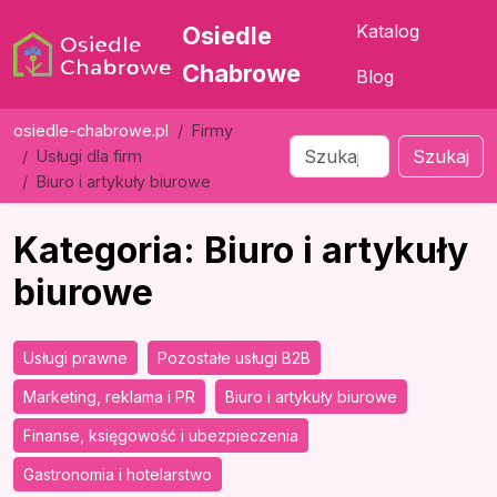
Katalog
Osiedle
Chabrowe
Blog
osiedle-chabrowe.pl
Firmy
Szukaj
Usługi dla firm
Biuro i artykuły biurowe
Kategoria: Biuro i artykuły
biurowe
Usługi prawne
Pozostałe usługi B2B
Marketing, reklama i PR
Biuro i artykuły biurowe
Finanse, księgowość i ubezpieczenia
Gastronomia i hotelarstwo