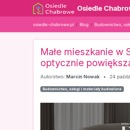
Osiedle Chabr
osiedle-chabrowe.pl
Blog
Budownictwo, usłu
Małe mieszkanie w Sz
optycznie powiększ
Autorstwo:
Marcin Nowak
•
24 paźdz
Budownictwo, usługi i materiały budowlane