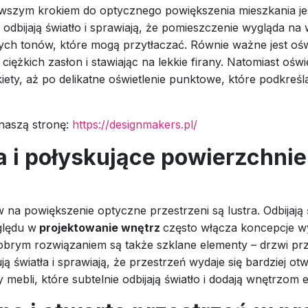
rwszym krokiem do optycznego powiększenia mieszkania je
 – odbijają światło i sprawiają, że pomieszczenie wygląda 
ych tonów, które mogą przytłaczać. Równie ważne jest oświ
iężkich zasłon i stawiając na lekkie firany. Natomiast ośw
iety, aż po delikatne oświetlenie punktowe, które podkreśl
 naszą stronę:
https://designmakers.pl/
a i połyskujące powierzchnie 
a powiększenie optyczne przestrzeni są lustra. Odbijają św
ględu w
projektowanie wnętrz
często włącza koncepcje wy
obrym rozwiązaniem są także szklane elementy – drzwi pr
ją światła i sprawiają, że przestrzeń wydaje się bardziej 
mebli, które subtelnie odbijają światło i dodają wnętrzom e