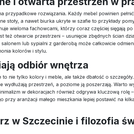
ne i otwarta przestrzeń w pr
a przypadkowe rozwiązania. Każdy mebel powinien pełnić 
ne stoły, a nawet biurka ukryte w szafie to przykłady po
uje wieloma fachowcami, którzy coraz częściej sięgają po 
t też otwarcie przestrzeni – usunięcie zbędnych ścian d
 salonem lub sypialni z garderobą może całkowicie odmien
nia kolorów i stylu.
iają odbiór wnętrza
o nie tylko kolory i meble, ale także dbałość o szczegóły
nie wydłużają przestrzeń, a poziome ją poszerzają. Warto w
inimalizm w dekoracjach również odgrywa kluczową rolę –
o przy aranżacji małego mieszkania lepiej postawić na kil
rz w Szczecinie i filozofia 