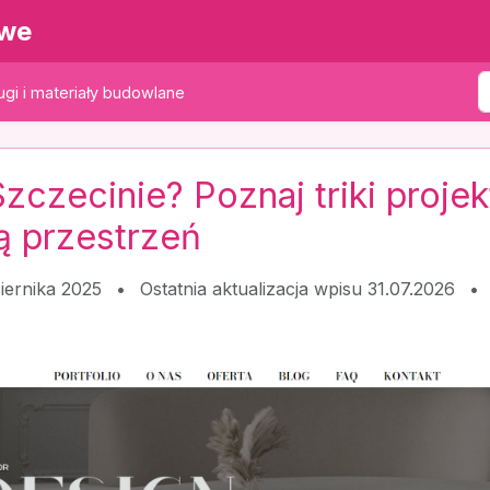
owe
gi i materiały budowlane
czecinie? Poznaj triki projek
ą przestrzeń
iernika 2025
•
Ostatnia aktualizacja wpisu 31.07.2026
•