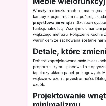
Meble wielofunkcyj
W małych mieszkaniach nie ma miejsca n
kanapy z pojemnikiem na pościel, składa
projektowanie wnętrz
. Szczecin dyspon
funkcjonalnością. Ważnym elementem jes
większego metrażu. Połączenie kuchni z
warunkiem że zachowana zostanie harmo
Detale, które zmien
Dobrze zaprojektowane małe mieszkanie t
proporcje i rytm – pionowe linie optycz
tapet czy układu paneli podłogowych. M
większe wrażenie przestronności. Dlateg
ozdób.
Projektowanie wnęt
minimalizmu