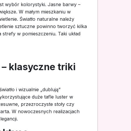
st wybór kolorystyki. Jasne barwy –
na większe. W małym mieszkaniu w
etlenie. Światło naturalne należy
ietlenie sztuczne powinno tworzyć kilka
a strefy w pomieszczeniu. Taki układ
– klasyczne triki
iatło i wizualnie „dublują”
korzystujące duże tafle luster w
zesuwne, przezroczyste stoły czy
otwarta. W nowoczesnych realizacjach
legancji.