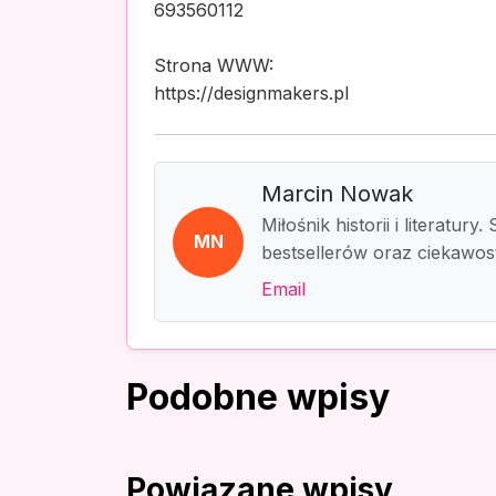
693560112
Strona WWW:
https://designmakers.pl
Marcin Nowak
Miłośnik historii i literatur
MN
bestsellerów oraz ciekawost
Email
Podobne wpisy
Powiązane wpisy