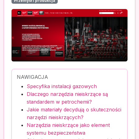
Przemysł i produkcja
NAWIGACJA
Specyfika instalacji gazowych
Dlaczego narzędzia nieiskrzące są
standardem w petrochemii?
Jakie materiały decydują o skuteczności
narzędzi nieiskrzących?
Narzędzia nieiskrzące jako element
systemu bezpieczeństwa