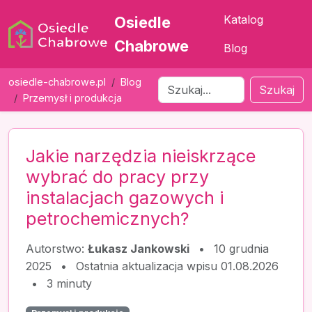
Katalog
Osiedle
Chabrowe
Blog
osiedle-chabrowe.pl
Blog
Szukaj
Przemysł i produkcja
Jakie narzędzia nieiskrzące
wybrać do pracy przy
instalacjach gazowych i
petrochemicznych?
Autorstwo:
Łukasz Jankowski
•
10 grudnia
2025
•
Ostatnia aktualizacja wpisu 01.08.2026
•
3 minuty