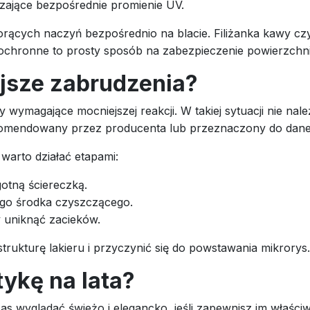
czające bezpośrednie promienie UV.
gorących naczyń bezpośrednio na blacie. Filiżanka kawy c
e ochronne to prosty sposób na zabezpieczenie powierzchni
jsze zabrudzenia?
my wymagające mocniejszej reakcji. W takiej sytuacji nie na
ekomendowany przez producenta lub przeznaczony do dane
warto działać etapami:
gotną ściereczką.
iego środka czyszczącego.
 uniknąć zacieków.
trukturę lakieru i przyczynić się do powstawania mikrorys.
ykę na lata?
zas wyglądać świeżo i elegancko, jeśli zapewnisz im właści