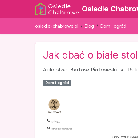
Osiedle Chabr
osiedle-chabrowe.pl
Blog
Dom i ogród
Jak dbać o białe sto
Autorstwo:
Bartosz Piotrowski
•
16 l
Dom i ogród