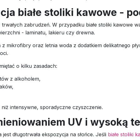
cja białe stoliki kawowe - 
 trwałych zabrudzeń. W przypadku białe stoliki kawowe wa
rzchni - laminatu, lakieru czy drewna.
 z mikrofibry oraz letnia woda z dodatkiem delikatnego pły
oci.
miętać o kilku zasadach:
atów z alkoholem,
iaków,
niż intensywne, sporadyczne czyszczenie.
mieniowaniem UV i wysoką t
est długotrwała ekspozycja na słońce. Jeśli
białe stoliki