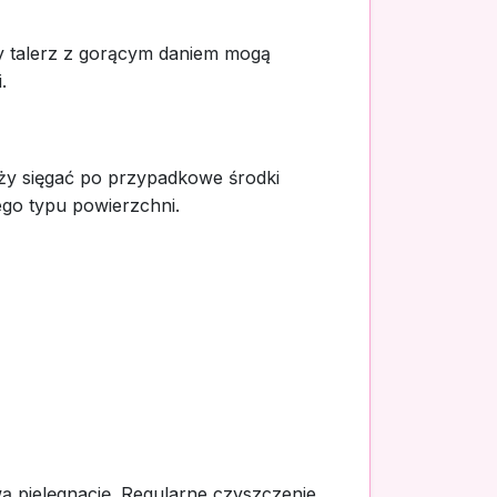
zy talerz z gorącym daniem mogą
.
leży sięgać po przypadkowe środki
go typu powierzchni.
wą pielęgnację. Regularne czyszczenie,