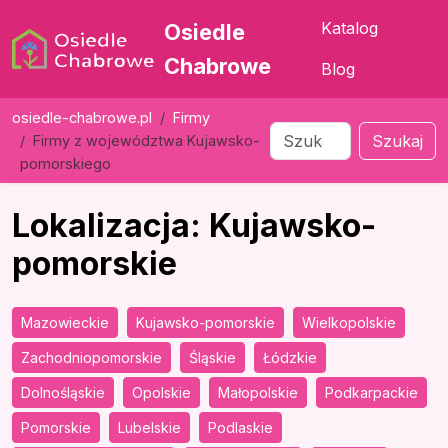
Katalog
Osiedle
Chabrowe
Blog
osiedle-chabrowe.pl
Firmy
Szukaj
Firmy z województwa Kujawsko-
pomorskiego
Lokalizacja: Kujawsko-
pomorskie
Mazowieckie
Kujawsko-pomorskie
Wielkopolskie
Zachodniopomorskie
Śląskie
Łódzkie
Dolnośląskie
Opolskie
Małopolskie
Podkarpackie
Pomorskie
Lubelskie
Podlaskie